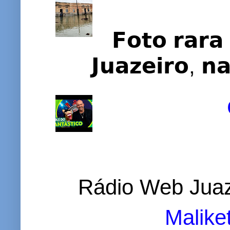
𝗙𝗼𝘁𝗼 𝗿𝗮𝗿𝗮 
𝗝𝘂𝗮𝘇𝗲𝗶𝗿𝗼, 𝗻
Rádio Web Juaz
Malike