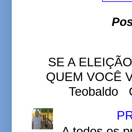
Pos
SE A ELEIÇÃ
QUEM VOCÊ VO
Teobaldo C
P
A todos os p