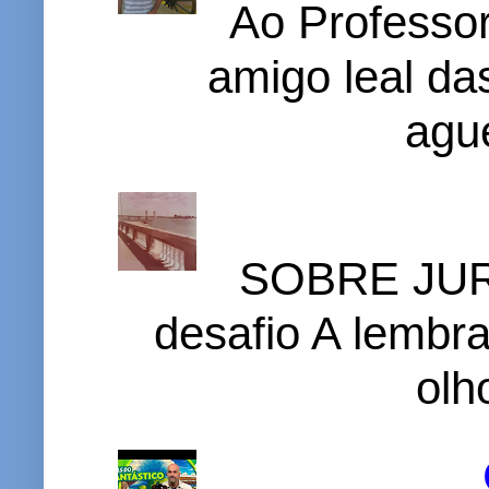
Ao Professor
amigo leal das
ague
SOBRE JURI
desafio A lembr
olh