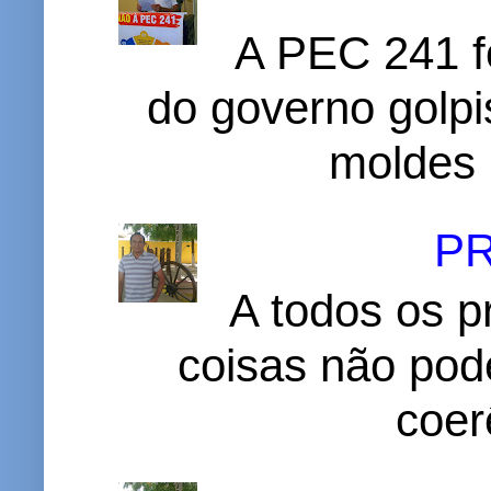
A PEC 241 f
do governo golpi
moldes 
P
A todos os p
coisas não pode
coer