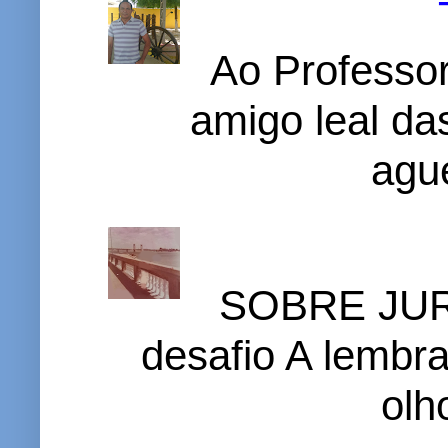
Ao Professor
amigo leal das
ague
SOBRE JURI
desafio A lembr
olh