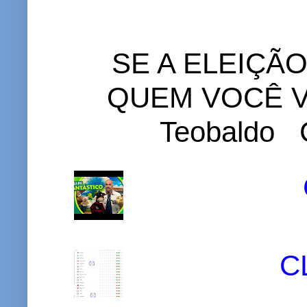
SE A ELEIÇÃ
QUEM VOCÊ VO
Teobaldo C
C