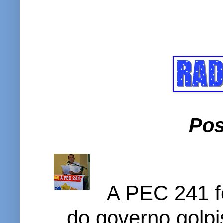
Pos
A PEC 241 f
do governo golpi