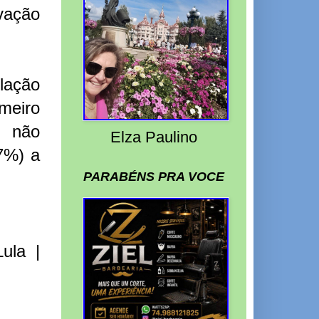
ovação
lação
meiro
s não
Elza Paulino
7%) a
PARABÉNS PRA VOCE
ula |