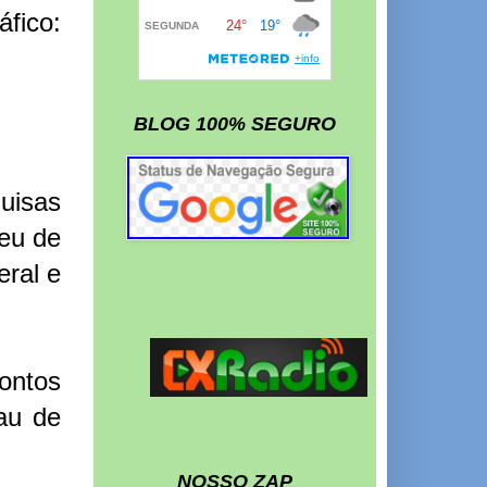
fico:
BLOG 100% SEGURO
uisas
reu de
eral e
ontos
au de
NOSSO ZAP