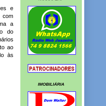
res e
, com
rma a
ão do
nários
to ao
do às
IMOBILIÁRIA