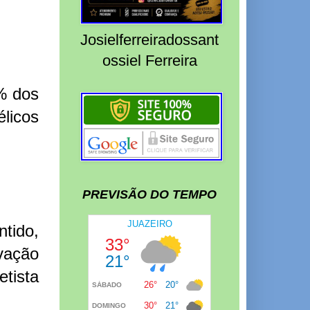
Josielferreiradossant
ossiel Ferreira
1% dos
licos
PREVISÃO DO TEMPO
ntido,
vação
tista