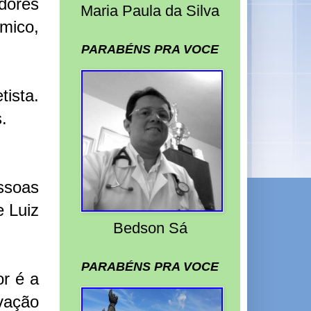
adores
Maria Paula da Silva
mico,
PARABÉNS PRA VOCE
ista.
.
ssoas
 Luiz
Bedson Sá
PARABÉNS PRA VOCE
r é a
vação