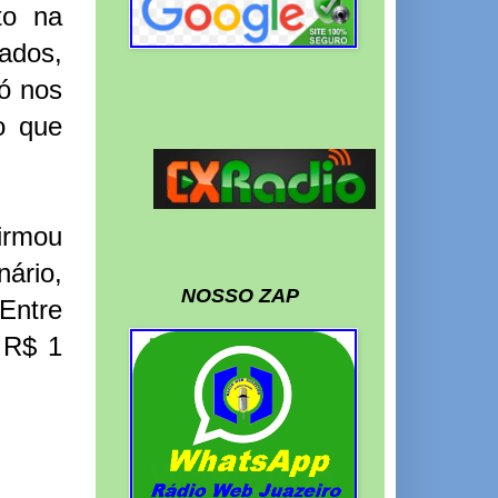
to na
ados,
ó nos
o que
firmou
nário,
NOSSO ZAP
Entre
 R$ 1