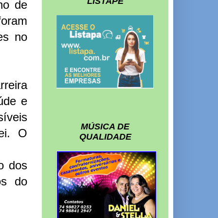
LISTAPE
no de
foram
es no
reira
úde e
íveis
MÚSICA DE
ei. O
QUALIDADE
o dos
os do