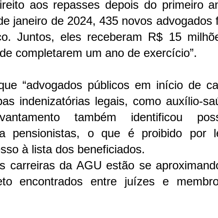
ireito aos repasses depois do primeiro a
de janeiro de 2024, 435 novos advogados 
ico. Juntos, eles receberam R$ 15 milhõ
de completarem um ano de exercício”.
ue “advogados públicos em início de car
s indenizatórias legais, como auxílio-sa
evantamento também identificou poss
 pensionistas, o que é proibido por l
sso à lista dos beneficiados.
as carreiras da AGU estão se aproximand
teto encontrados entre juízes e membr