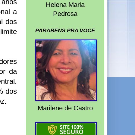
 anos
Helena Maria
nal a
Pedrosa
al dos
PARABÉNS PRA VOCE
imite
dores
or da
tral.
% dos
z.
Marilene de Castro