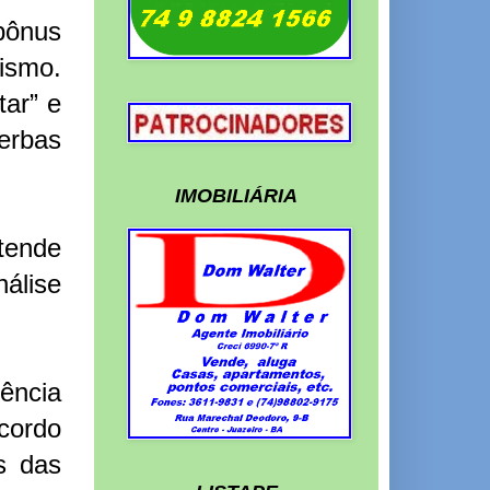
bônus
lismo.
ar” e
erbas
IMOBILIÁRIA
tende
nálise
ência
cordo
s das