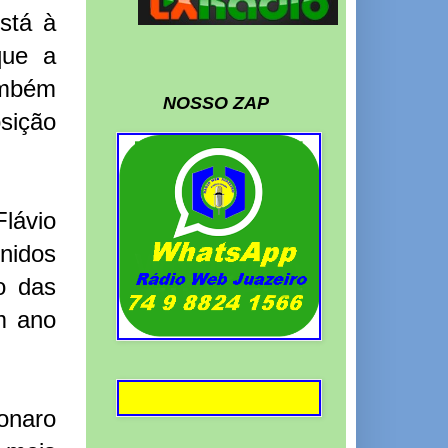
está à
que a
Também
NOSSO ZAP
osição
lávio
nidos
o das
em ano
sonaro