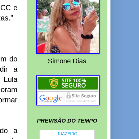
PCC e
as.”
em do
Simone Dias
dir a
, Lula
 moram
ormar
PREVISÃO DO TEMPO
ido a