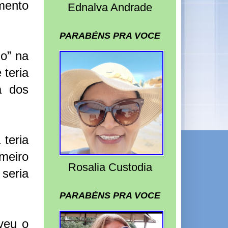
mento
Ednalva Andrade
PARABÉNS PRA VOCE
do” na
 teria
a dos
 teria
meiro
Rosalia Custodia
seria
PARABÉNS PRA VOCE
eveu o