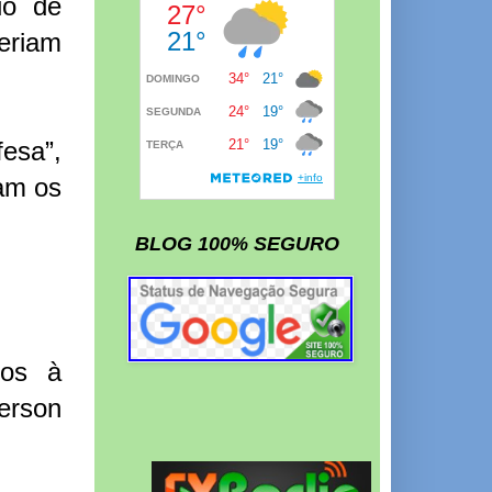
io de
eriam
esa”,
nam os
BLOG 100% SEGURO
tos à
erson