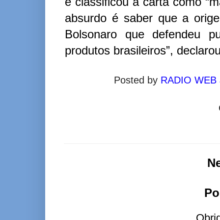
e classificou a carta como “m
absurdo é saber que a origem
Bolsonaro que defendeu pu
produtos brasileiros”, declarou
Posted by
RADIO WEB
N
Po
Obri