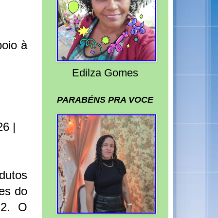
poio à
Edilza Gomes
PARABÉNS PRA VOCE
6 |
dutos
ões do
 2. O