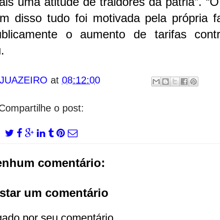
ais uma atitude de traidores da pátria”. “
 disso tudo foi motivada pela própria fa
blicamente o aumento de tarifas cont
.
 JUAZEIRO
at
08:12:00
Compartilhe o post:
enhum comentário:
star um comentário
gado por seu comentário.