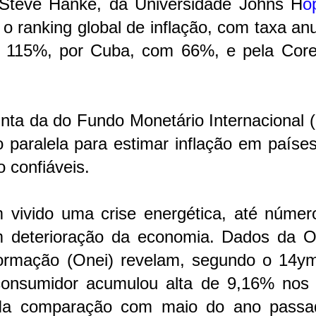
 Steve Hanke, da Universidade Johns H
o
 o ranking global de inflação, com taxa an
m 115%, por Cuba, com 66%, e pela Core
inta da do Fundo Monetário Internacional 
 paralela para estimar inflação em paíse
o confiáveis.
 vivido uma crise energética, até númer
m deterioração da economia. Dados da Of
nformação (Onei) revelam, segundo o 14ym
consumidor acumulou alta de 9,16% nos 
Na comparação com maio do ano passa