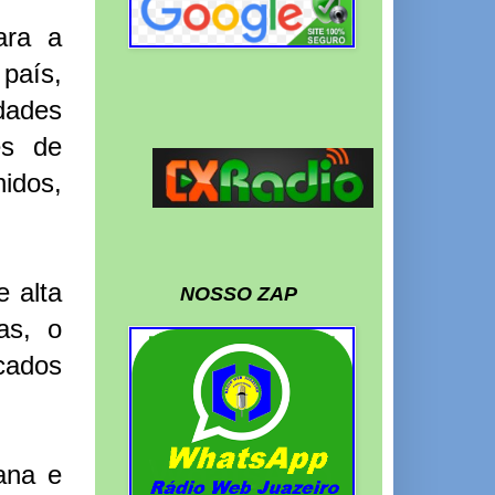
ara a
país,
dades
es de
idos,
 alta
NOSSO ZAP
as, o
cados
ana e