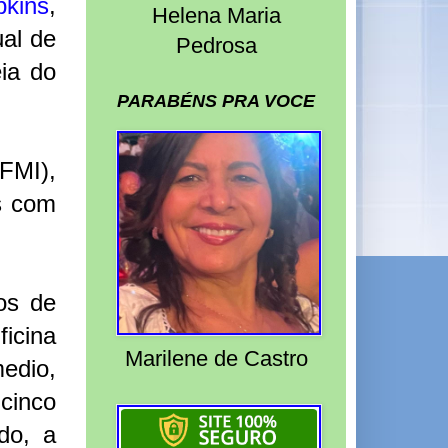
pkins
,
Helena Maria
ual de
Pedrosa
ia do
PARABÉNS PRA VOCE
(FMI),
s com
os de
icina
Marilene de Castro
edio,
cinco
do, a