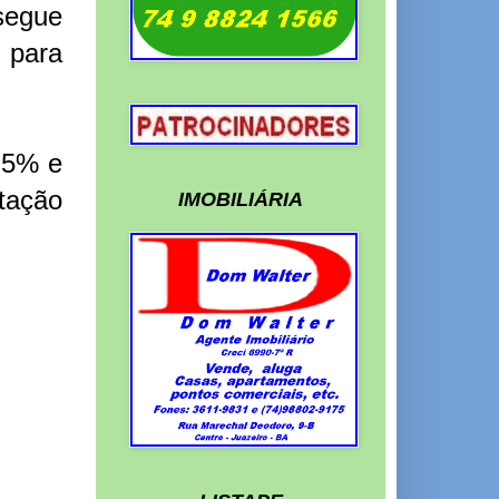
segue
l para
2,5% e
tação
IMOBILIÁRIA