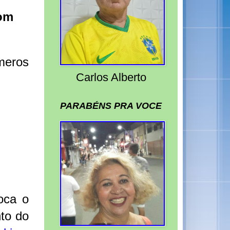
com
meros
Carlos Alberto
PARABÉNS PRA VOCE
oca o
to do