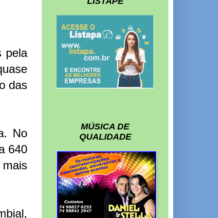
LISTAPE
 pela
quase
o das
MÚSICA DE
a. No
QUALIDADE
ra 640
 mais
bial,