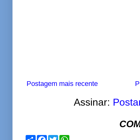
Postagem mais recente
P
Assinar:
Posta
COM
S
F
T
W