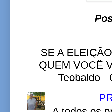
Pos
SE A ELEIÇÃ
QUEM VOCÊ VO
Teobaldo C
P
A todos os p