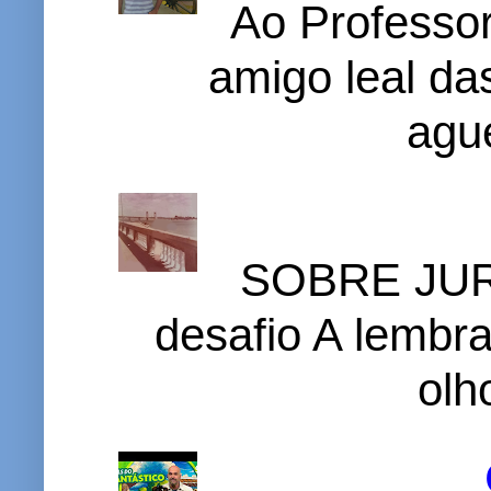
Ao Professor
amigo leal das
ague
SOBRE JURI
desafio A lembr
olh