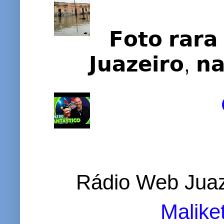
𝗙𝗼𝘁𝗼 𝗿𝗮𝗿𝗮 
𝗝𝘂𝗮𝘇𝗲𝗶𝗿𝗼, 𝗻
Rádio Web Juaz
Malike