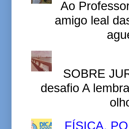
Ao Professor
amigo leal das
ague
SOBRE JURI
desafio A lembr
olh
FÍSICA, 