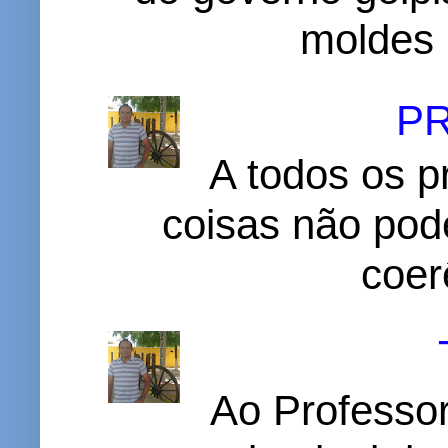
moldes 
P
A todos os p
coisas não pode
coer
Ao Professor