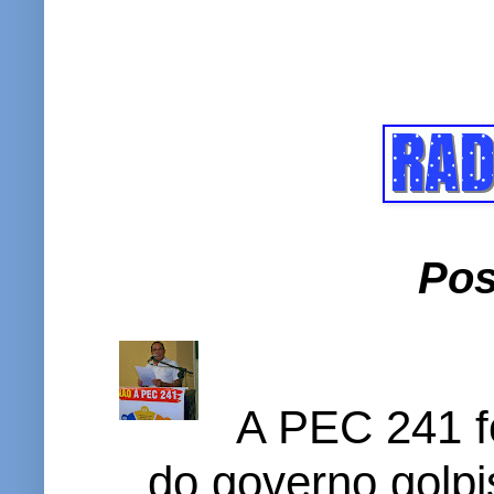
Pos
A PEC 241 f
do governo golpi