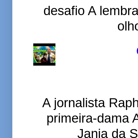
desafio A lembr
olh
A jornalista Rap
primeira-dama A
Janja da S