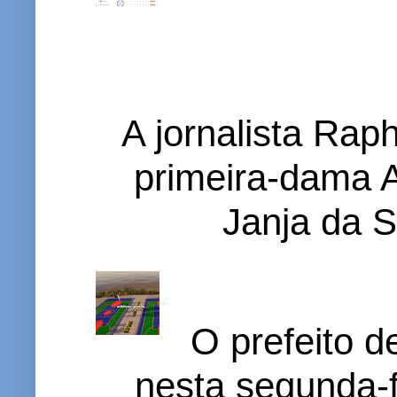
A jornalista Rap
primeira-dama A
Janja da S
O prefeito d
nesta segunda-f