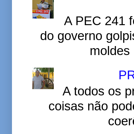
A PEC 241 f
do governo golpi
moldes 
P
A todos os p
coisas não pode
coer