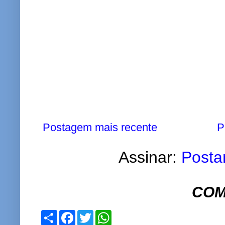
Postagem mais recente
P
Assinar:
Posta
COM
S
F
T
W
h
a
w
h