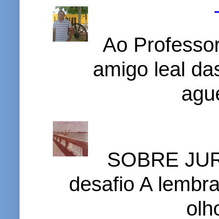
Ao Professor
amigo leal das
ague
SOBRE JURI
desafio A lembr
olh