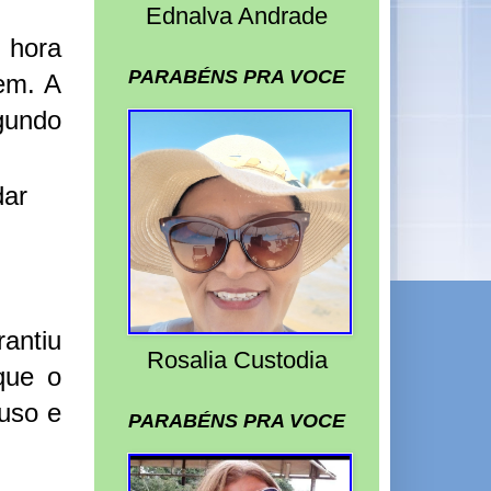
Ednalva Andrade
 hora
PARABÉNS PRA VOCE
gem. A
gundo
dar
rantiu
Rosalia Custodia
que o
uso e
PARABÉNS PRA VOCE