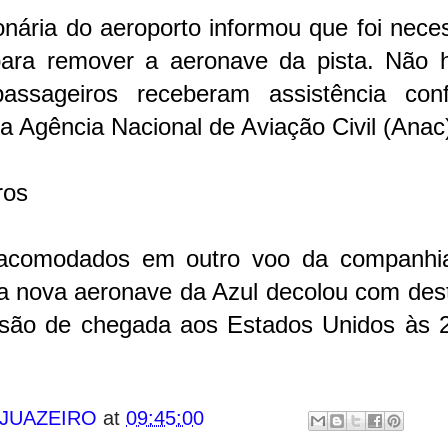
nária do aeroporto informou que foi nece
 para remover a aeronave da pista. Não 
passageiros receberam assistência con
a Agência Nacional de Aviação Civil (Anac
ros
m acomodados em outro voo da companhi
a nova aeronave da Azul decolou com dest
isão de chegada aos Estados Unidos às 
 JUAZEIRO
at
09:45:00