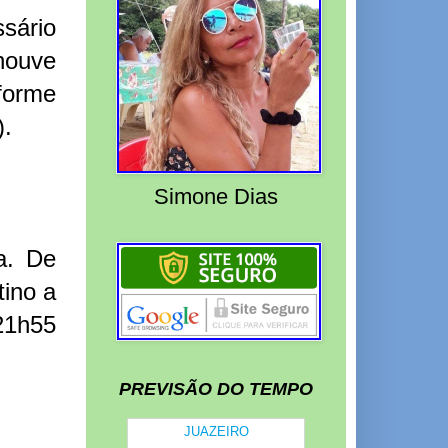
ssário
houve
forme
).
Simone Dias
a. De
ino a
21h55
PREVISÃO DO TEMPO