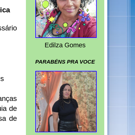
ica
ssário
Edilza Gomes
PARABÉNS PRA VOCE
ns
anças
ia de
sa de