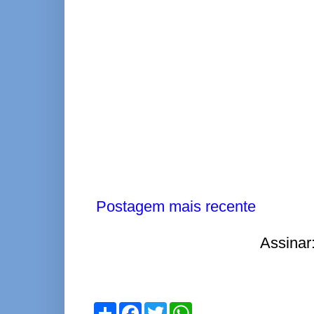
Postagem mais recente
Assinar
S
F
T
W