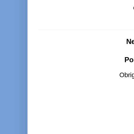
N
Po
Obri