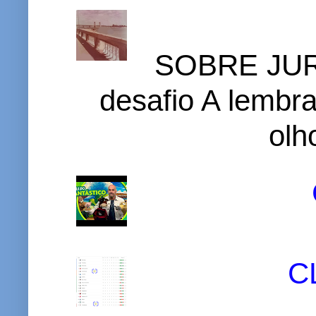
SOBRE JURI
desafio A lembr
olh
C