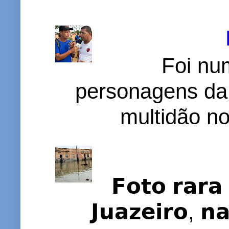
Foi nu
personagens da
multidão no 
𝗙𝗼𝘁𝗼 𝗿𝗮𝗿𝗮 
𝗝𝘂𝗮𝘇𝗲𝗶𝗿𝗼, 𝗻