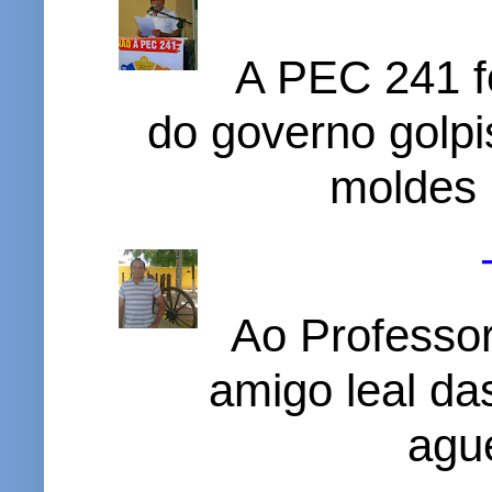
A PEC 241 f
do governo golpi
moldes 
Ao Professor
amigo leal das
ague