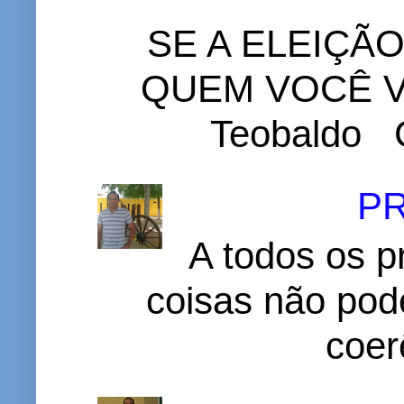
SE A ELEIÇÃ
QUEM VOCÊ VO
Teobaldo C
P
A todos os p
coisas não pode
coer