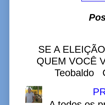
Pos
SE A ELEIÇÃ
QUEM VOCÊ VO
Teobaldo C
P
A todos os p