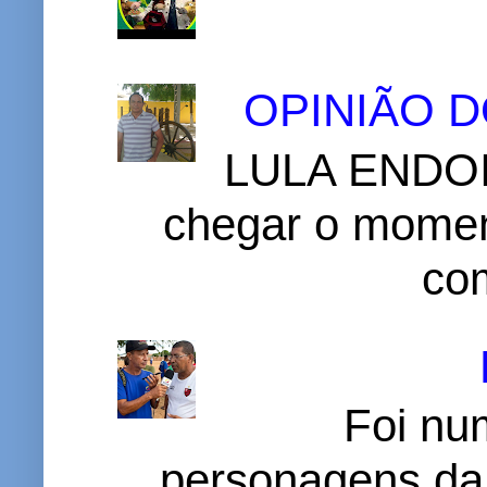
OPINIÃO 
LULA ENDOI
chegar o momen
com
Foi nu
personagens da