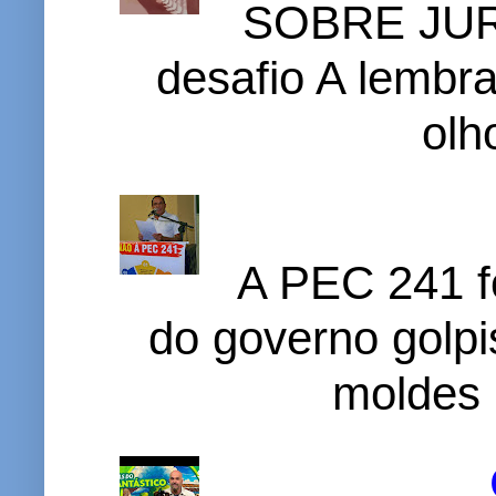
SOBRE JURI
desafio A lembr
olh
A PEC 241 f
do governo golpi
moldes 