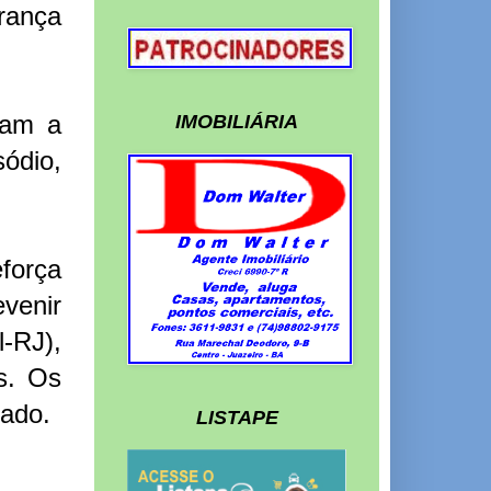
rança
ram a
IMOBILIÁRIA
ódio,
força
venir
-RJ),
os. Os
nado.
LISTAPE