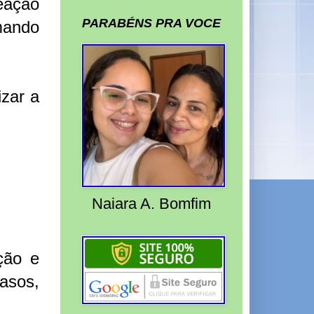
reação
PARABÉNS PRA VOCE
mando
izar a
Naiara A. Bomfim
ção e
asos,