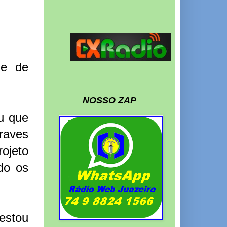
me de
NOSSO ZAP
u que
aves
ojeto
do os
estou