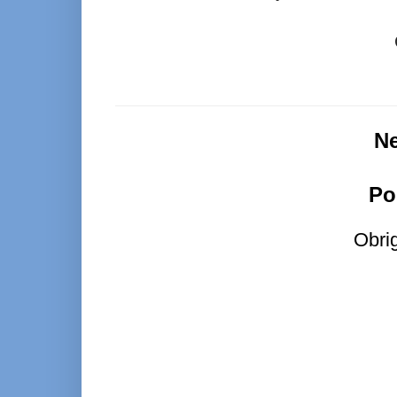
N
Po
Obri