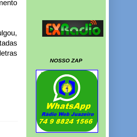
mento
lgou,
tadas
letras
NOSSO ZAP