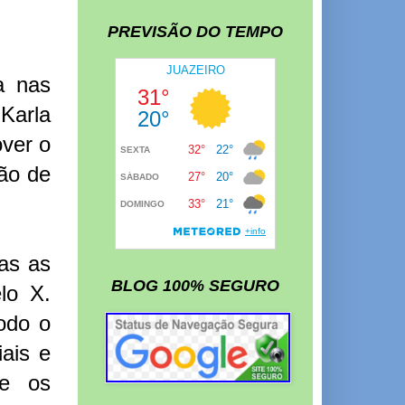
PREVISÃO DO TEMPO
a nas
Karla
over o
ão de
das as
BLOG 100% SEGURO
lo X.
odo o
ais e
 e os