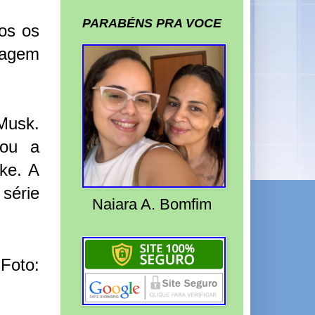
PARABÉNS PRA VOCE
dos os
tagem
Musk.
sou a
ke. A
 série
Naiara A. Bomfim
 Foto: