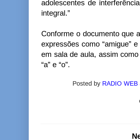
adolescentes de interferênci
integral.”
Conforme o documento que a 
expressões como “amigue” e
em sala de aula, assim como 
“a” e “o”.
Posted by
RADIO WEB
N