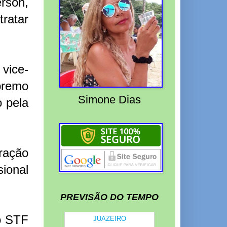
rson,
ratar
vice-
premo
Simone Dias
 pela
tração
sional
PREVISÃO DO TEMPO
do STF