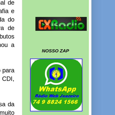
al de
fia e
eda do
va de
butos
mou a
NOSSO ZAP
o para
o CDI,
sa da
muito