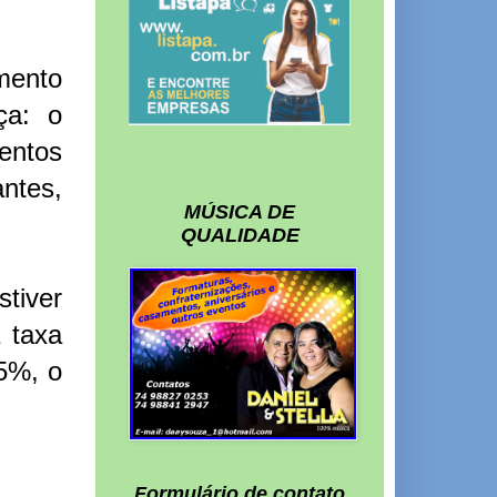
mento
ça: o
entos
antes,
MÚSICA DE
QUALIDADE
tiver
 taxa
,5%, o
Formulário de contato