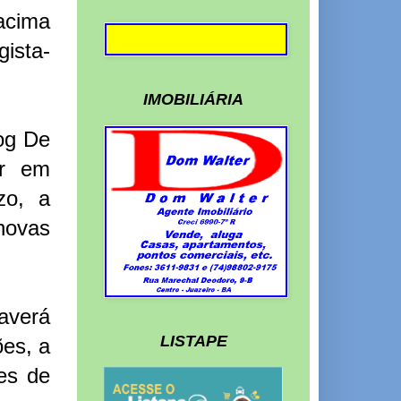
 acima
gista-
IMOBILIÁRIA
log De
ir em
zo, a
novas
averá
LISTAPE
es, a
es de