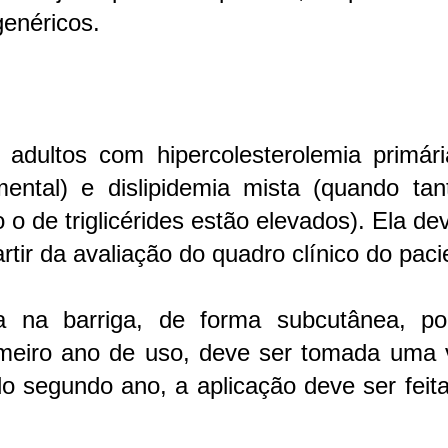
genéricos.
a adultos com hipercolesterolemia primár
ental) e dislipidemia mista (quando tan
 o de triglicérides estão elevados). Ela de
tir da avaliação do quadro clínico do paci
da na barriga, de forma subcutânea, p
rimeiro ano de uso, deve ser tomada uma 
do segundo ano, a aplicação deve ser fei