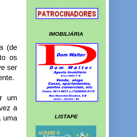
IMOBILIÁRIA
ia (de
to os
ve ser
ente.
or um
vez a
LISTAPE
ta uma