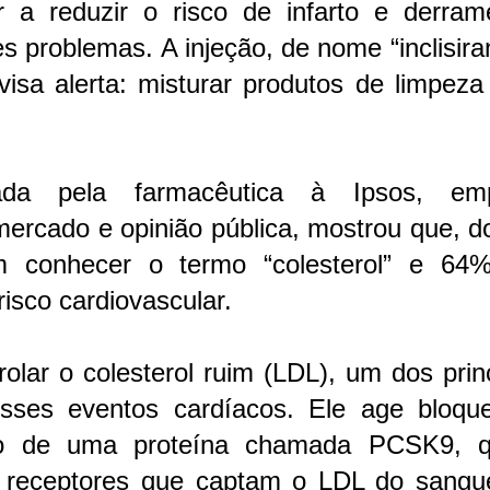
 a reduzir o risco de infarto e derra
s problemas. A injeção, de nome “inclisira
visa alerta: misturar produtos de limpez
da pela farmacêutica à Ipsos, em
mercado e opinião pública, mostrou que, d
am conhecer o termo “colesterol” e 64
isco cardiovascular.
olar o colesterol ruim (LDL), um dos prin
desses eventos cardíacos. Ele age bloqu
ão de uma proteína chamada PCSK9, 
s receptores que captam o LDL do sangu