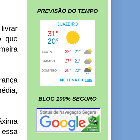
PREVISÃO DO TEMPO
ivrar
o que
meira
rança
édia,
BLOG 100% SEGURO
áxima
 essa