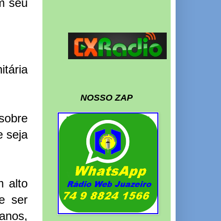
m seu
tária
NOSSO ZAP
 sobre
 seja
 alto
e ser
 anos,