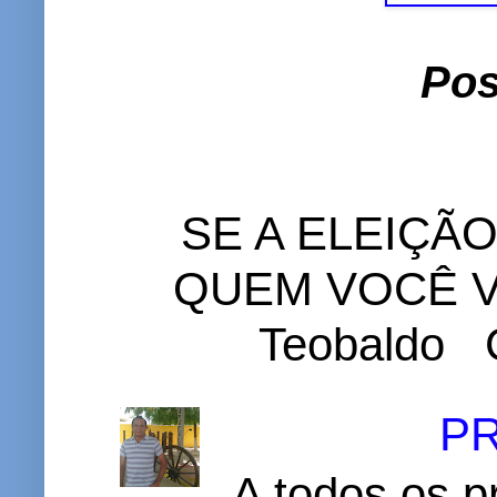
Pos
SE A ELEIÇÃ
QUEM VOCÊ VO
Teobaldo C
P
A todos os p