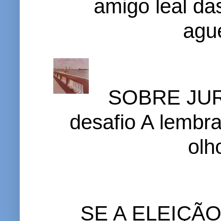
amigo leal das
ague
SOBRE JURI
desafio A lembr
olh
SE A ELEIÇÃ