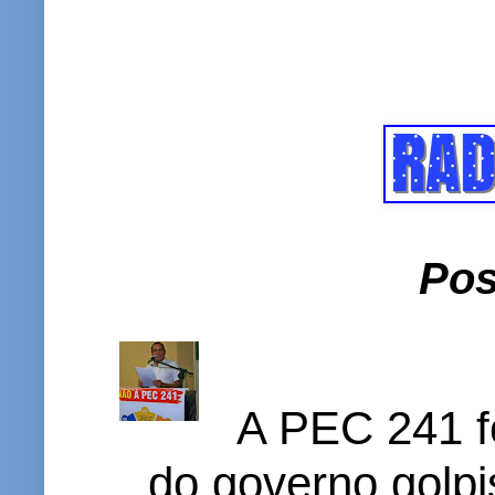
Pos
A PEC 241 f
do governo golpi