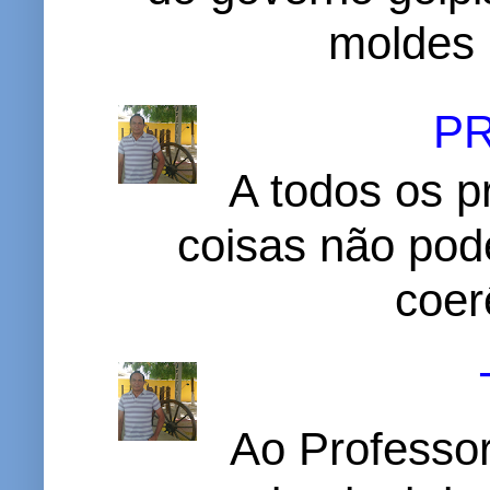
moldes 
P
A todos os p
coisas não pode
coer
Ao Professor