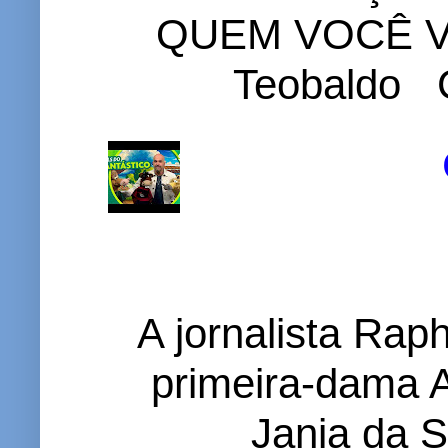
QUEM VOCÊ VO
Teobaldo C
A jornalista Rap
primeira-dama A
Janja da S