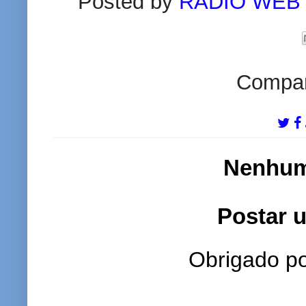
Posted by
RADIO WEB
Compart
Nenhum
Postar 
Obrigado po