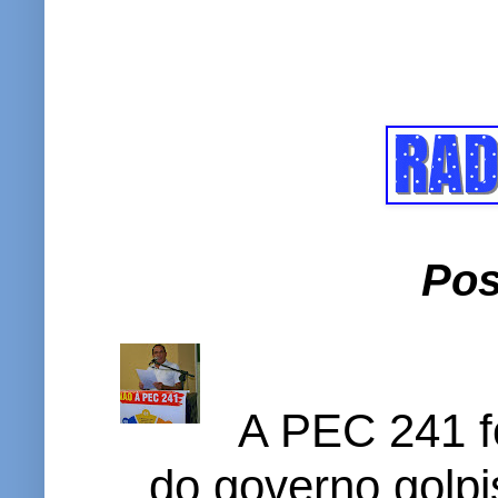
Pos
A PEC 241 f
do governo golpi