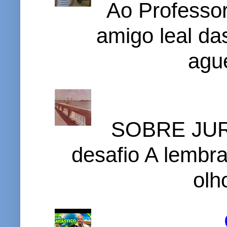
Ao Professor
amigo leal das
ague
SOBRE JURI
desafio A lembr
olh