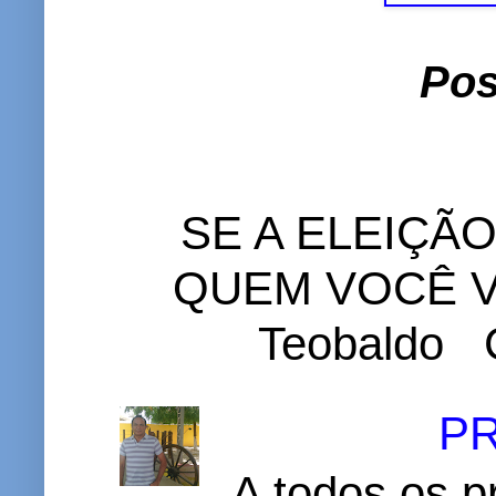
Pos
SE A ELEIÇÃ
QUEM VOCÊ VO
Teobaldo C
P
A todos os p