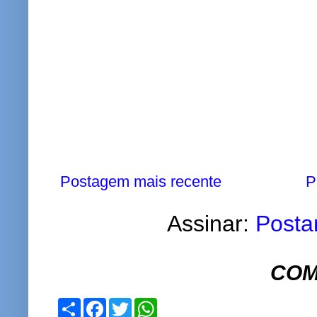
Postagem mais recente
P
Assinar:
Posta
COM
S
F
T
W
h
a
w
h