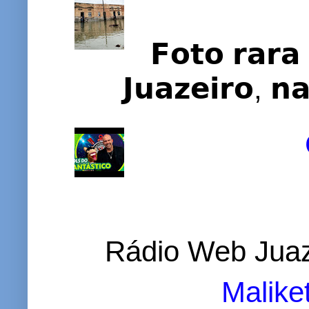
𝗙𝗼𝘁𝗼 𝗿𝗮𝗿𝗮 
𝗝𝘂𝗮𝘇𝗲𝗶𝗿𝗼, 𝗻
Rádio Web Juaz
Malike