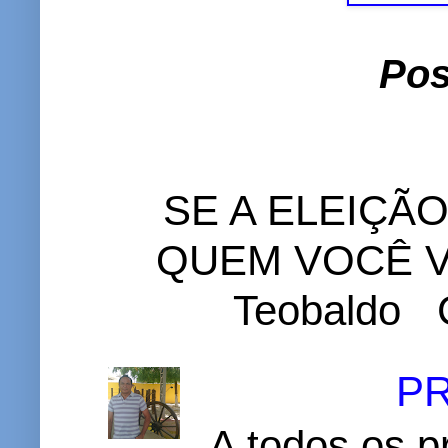
Pos
SE A ELEIÇÃ
QUEM VOCÊ VO
Teobaldo C
P
A todos os p