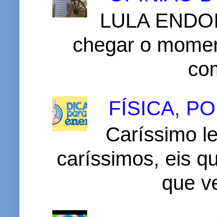
LULA ENDOI
chegar o momen
com
FÍSICA, 
Caríssimo le
caríssimos, eis 
que v