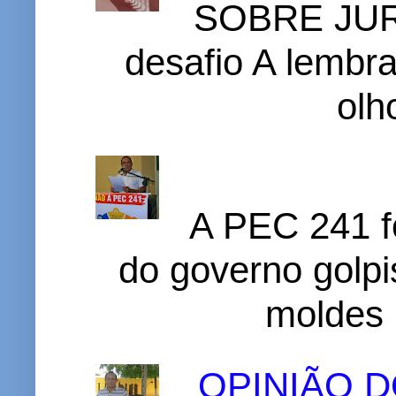
SOBRE JURI
desafio A lembr
olh
A PEC 241 f
do governo golpi
moldes 
OPINIÃO 