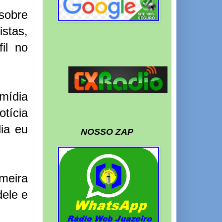
sobre
stas,
il no
mídia
tícia
ia eu
NOSSO ZAP
meira
dele e