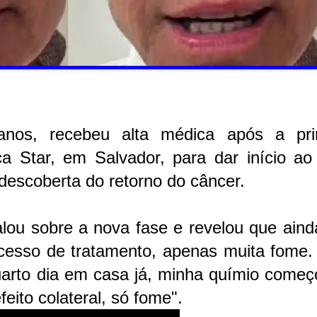
nos, recebeu alta médica após a pri
ça Star, em Salvador, para dar início ao
 descoberta do retorno do câncer.
falou sobre a nova fase e revelou que ain
rocesso de tratamento, apenas muita fome.
uarto dia em casa já, minha químio começ
eito colateral, só fome".