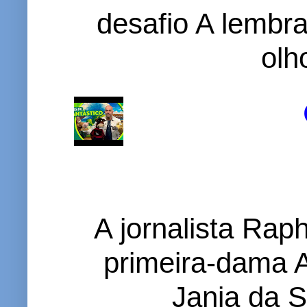
desafio A lembr
olh
A jornalista Rap
primeira-dama A
Janja da S