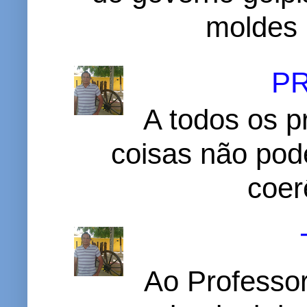
moldes 
P
A todos os p
coisas não pode
coer
Ao Professor