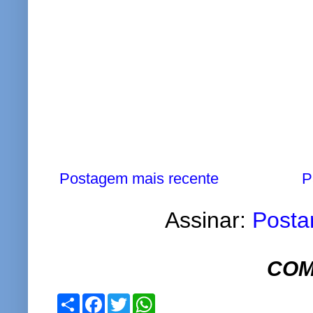
Postagem mais recente
P
Assinar:
Posta
COM
S
F
T
W
h
a
w
h