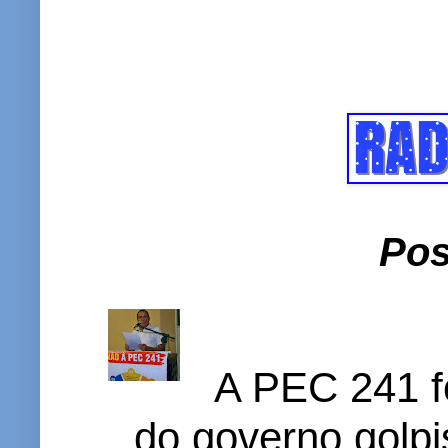
Pos
A PEC 241 f
do governo golpi