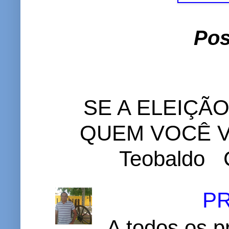
Pos
SE A ELEIÇÃ
QUEM VOCÊ VO
Teobaldo C
P
A todos os p