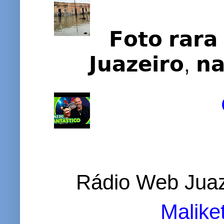
𝗙𝗼𝘁𝗼 𝗿𝗮𝗿𝗮 
𝗝𝘂𝗮𝘇𝗲𝗶𝗿𝗼, 𝗻
Rádio Web Juaz
Malike