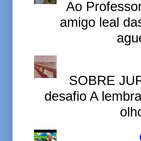
Ao Professor
amigo leal das
ague
SOBRE JURI
desafio A lembr
olh