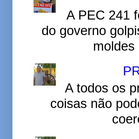
A PEC 241 f
do governo golpi
moldes 
P
A todos os p
coisas não pode
coer