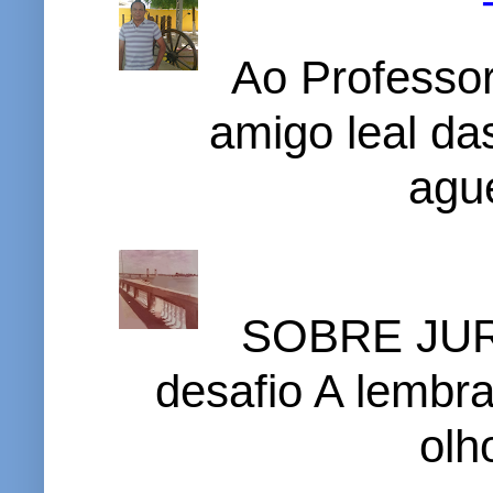
Ao Professor
amigo leal das
ague
SOBRE JURI
desafio A lembr
olh