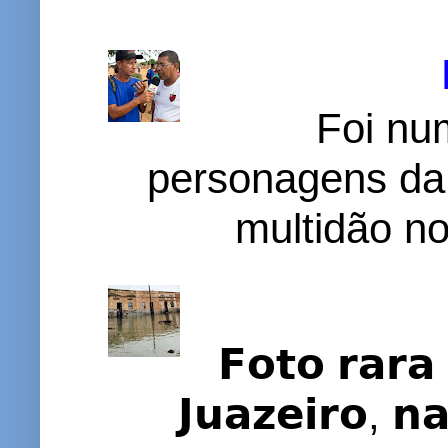
Foi nu
personagens da
multidão no 
𝗙𝗼𝘁𝗼 𝗿𝗮𝗿𝗮 
𝗝𝘂𝗮𝘇𝗲𝗶𝗿𝗼, 𝗻