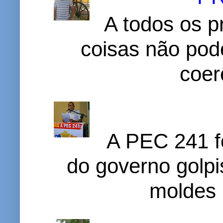
A todos os p
coisas não pode
coer
A PEC 241 f
do governo golpi
moldes 