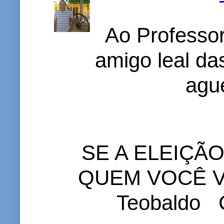
Ao Professor
amigo leal das
ague
SE A ELEIÇÃ
QUEM VOCÊ VO
Teobaldo C