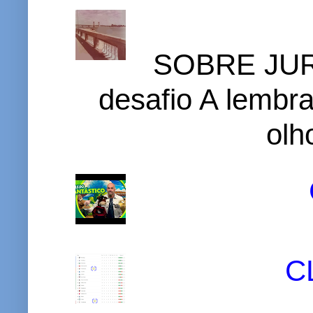
SOBRE JURI
desafio A lembr
olh
C