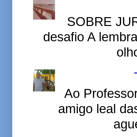
SOBRE JURI
desafio A lembr
olh
Ao Professor
amigo leal das
ague