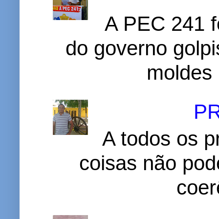
A PEC 241 f
do governo golpi
moldes 
P
A todos os p
coisas não pode
coer