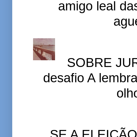
amigo leal das
ague
SOBRE JURI
desafio A lembr
olh
SE A ELEIÇÃ