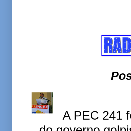
Pos
A PEC 241 f
do governo golpi