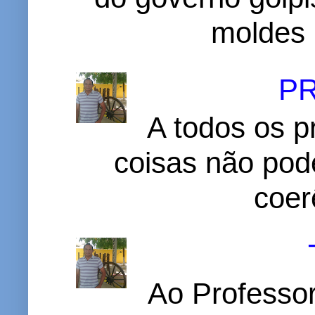
moldes 
P
A todos os p
coisas não pode
coer
Ao Professor