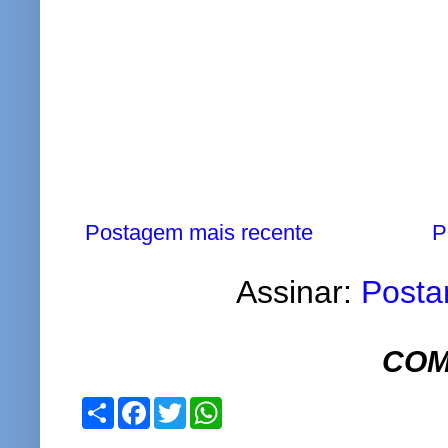
Postagem mais recente
P
Assinar:
Posta
COM
S
F
T
W
h
a
w
h
a
c
i
a