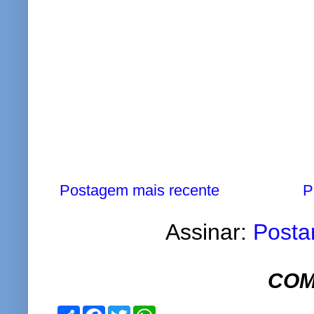
Postagem mais recente
P
Assinar:
Posta
COM
S
F
T
W