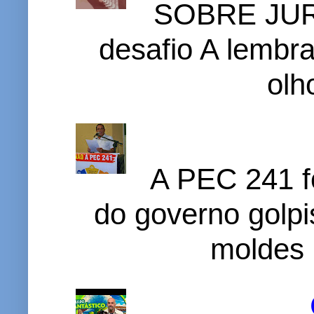
SOBRE JURI
desafio A lembr
olh
A PEC 241 f
do governo golpi
moldes 