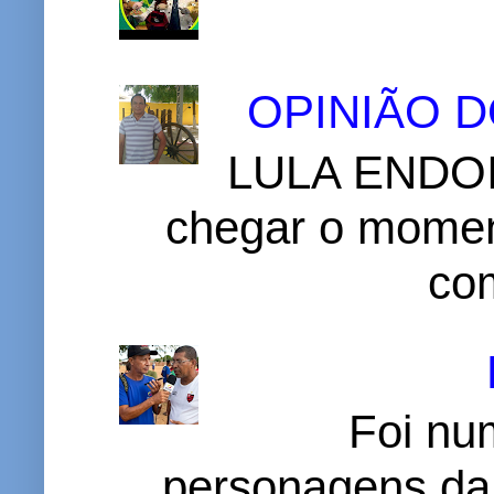
OPINIÃO 
LULA ENDOI
chegar o momen
com
Foi nu
personagens da