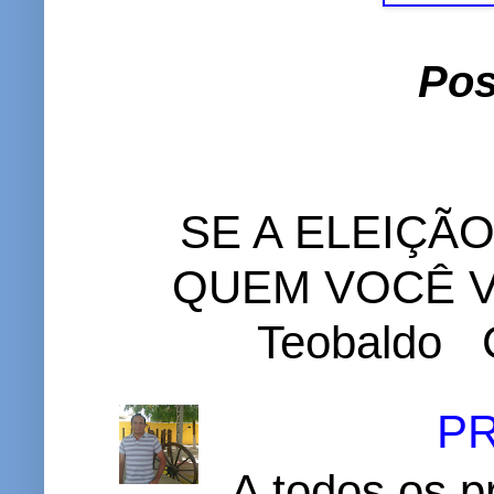
Pos
SE A ELEIÇÃ
QUEM VOCÊ VO
Teobaldo C
P
A todos os p