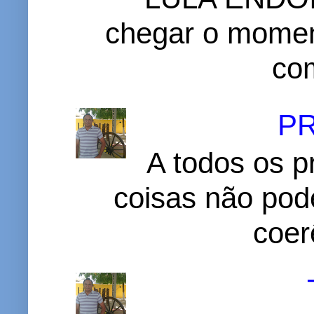
chegar o momen
com
P
A todos os p
coisas não pode
coer