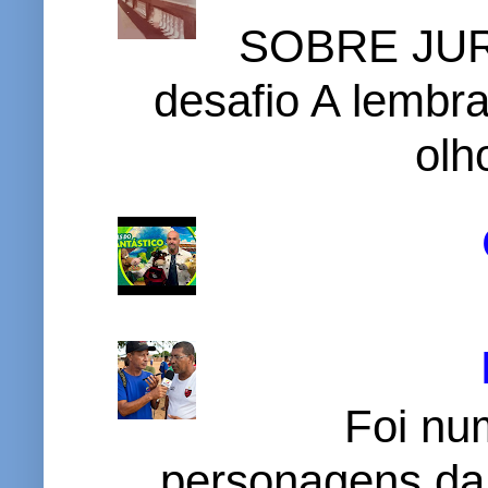
SOBRE JURI
desafio A lembr
olh
Foi nu
personagens da