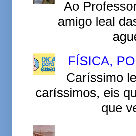
Ao Professor
amigo leal das
ague
FÍSICA, 
Caríssimo le
caríssimos, eis 
que v