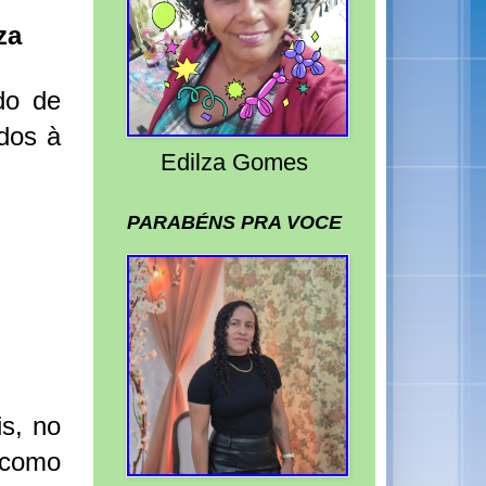
za
do de
dos à
Edilza Gomes
PARABÉNS PRA VOCE
s, no
o como