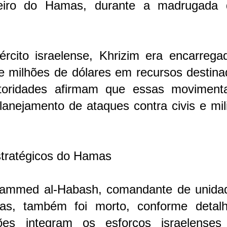
nceiro do Hamas, durante a madrugada 
rcito israelense, Khrizim era encarrega
e milhões de dólares em recursos destina
utoridades afirmam que essas moviment
planejamento de ataques contra civis e mil
stratégicos do Hamas
mmed al-Habash, comandante de unida
s, também foi morto, conforme detal
ões integram os esforços israelenses