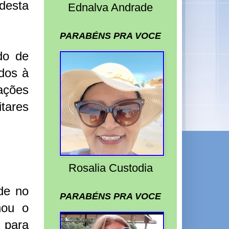
desta
Ednalva Andrade
PARABÉNS PRA VOCE
do de
dos à
ações
itares
Rosalia Custodia
de no
PARABÉNS PRA VOCE
hou o
 para