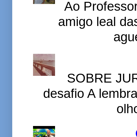
Ao Professor
amigo leal das
ague
SOBRE JURI
desafio A lembr
olh