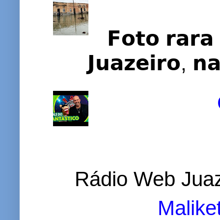
𝗙𝗼𝘁𝗼 𝗿𝗮𝗿𝗮 
𝗝𝘂𝗮𝘇𝗲𝗶𝗿𝗼, 𝗻
Rádio Web Juaz
Malike