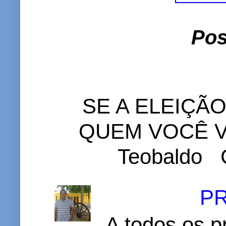
Pos
SE A ELEIÇÃ
QUEM VOCÊ VO
Teobaldo C
P
A todos os p