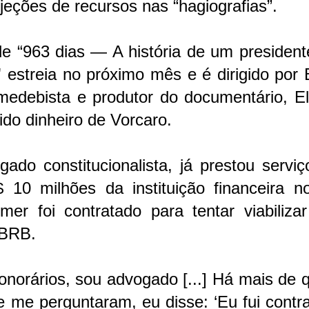
njeções de recursos nas “hagiografias”.
e “963 dias — A história de um president
s" estreia no próximo mês e é dirigido por
medebista e produtor do documentário, El
do dinheiro de Vorcaro.
ado constitucionalista, já prestou servi
10 milhões da instituição financeira n
mer foi contratado para tentar viabiliza
 BRB.
honorários, sou advogado [...] Há mais de 
 me perguntaram, eu disse: ‘Eu fui contr