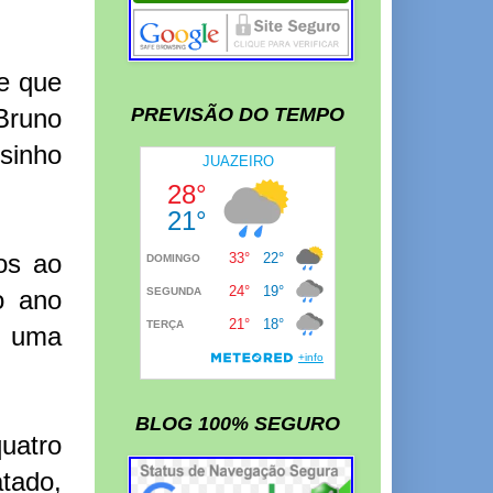
e que
 Bruno
PREVISÃO DO TEMPO
sinho
ços ao
o ano
r uma
BLOG 100% SEGURO
quatro
atado,