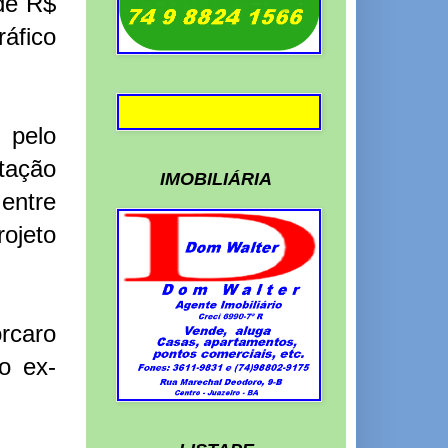
de R$
ráfico
 pelo
tação
IMOBILIÁRIA
entre
ojeto
orcaro
o ex-