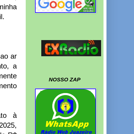
minha
l.
ao ar
to, a
mente
NOSSO ZAP
mento
ato à
2025,