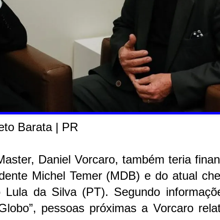
eto Barata | PR
ster, Daniel Vorcaro, também teria finan
sidente Michel Temer (MDB) e do atual ch
io Lula da Silva (PT). Segundo informaçõ
Globo”, pessoas próximas a Vorcaro rela