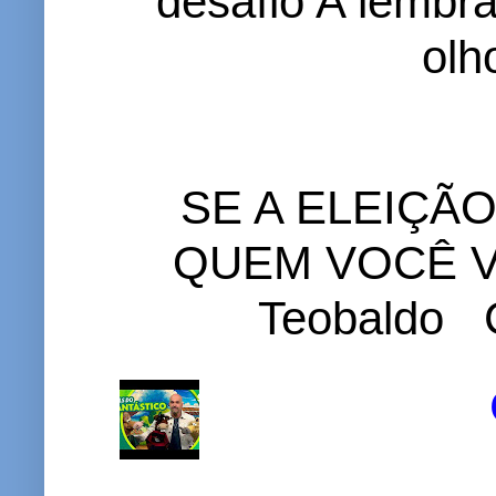
desafio A lembr
olh
SE A ELEIÇÃ
QUEM VOCÊ VO
Teobaldo C