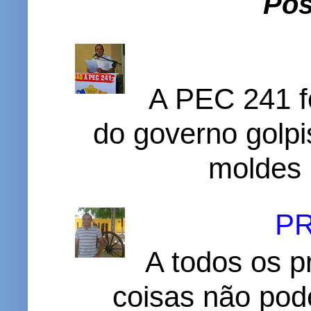
Pos
A PEC 241 f
do governo golpi
moldes 
P
A todos os p
coisas não pode