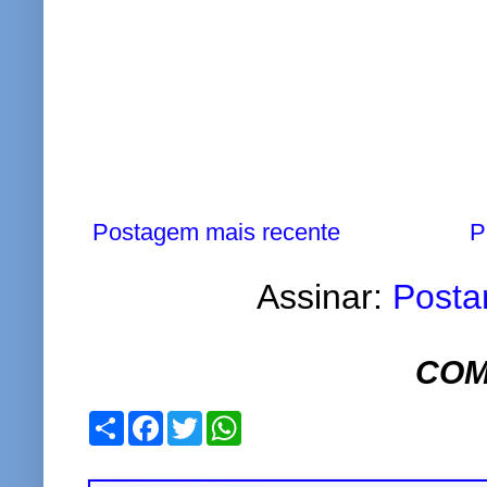
Postagem mais recente
P
Assinar:
Posta
COM
S
F
T
W
h
a
w
h
a
c
i
a
r
e
t
t