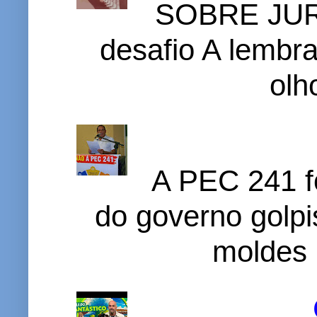
SOBRE JURI
desafio A lembr
olh
A PEC 241 f
do governo golpi
moldes 