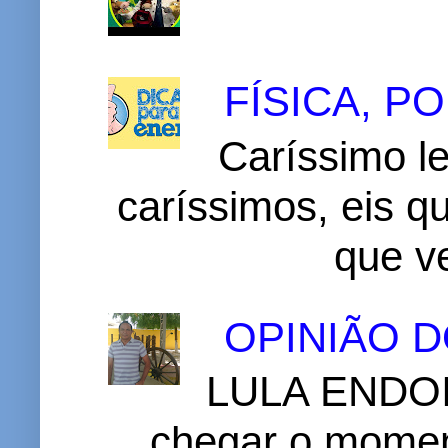
FÍSICA, 
Caríssimo le
caríssimos, eis 
que v
OPINIÃO 
LULA ENDOI
chegar o momen