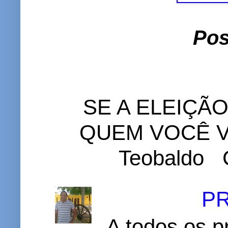
Pos
SE A ELEIÇÃ
QUEM VOCÊ VO
Teobaldo C
P
A todos os p