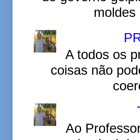
moldes 
P
A todos os p
coisas não pode
coer
Ao Professor