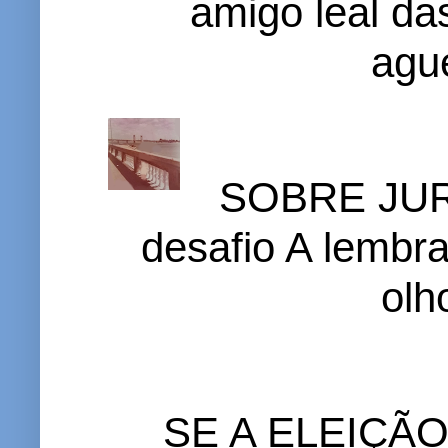
amigo leal das
ague
SOBRE JURI
desafio A lembr
olh
SE A ELEIÇÃ