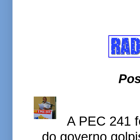
Pos
A PEC 241 f
do governo golpi