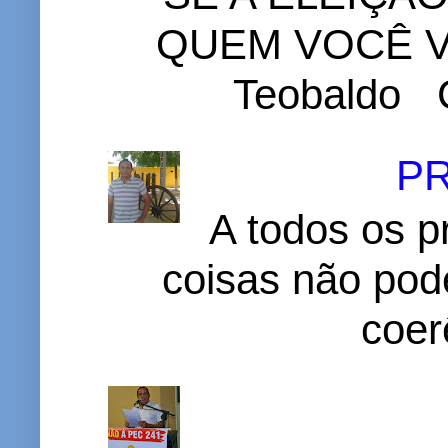
QUEM VOCÊ VO
Teobaldo C
P
A todos os p
coisas não pode
coer