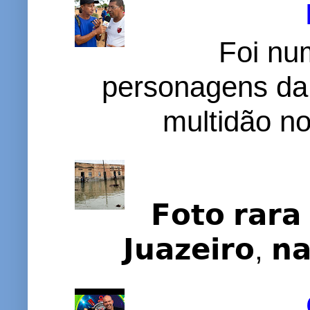
Foi nu
personagens da
multidão no 
𝗙𝗼𝘁𝗼 𝗿𝗮𝗿𝗮 
𝗝𝘂𝗮𝘇𝗲𝗶𝗿𝗼, 𝗻