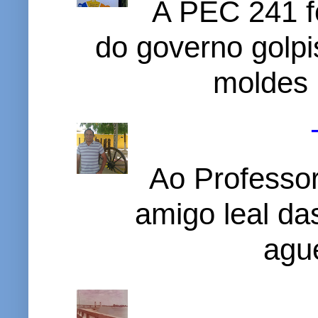
A PEC 241 f
do governo golpi
moldes 
Ao Professor
amigo leal das
ague