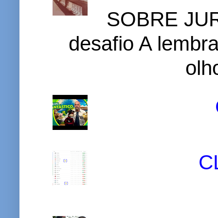
SOBRE JURI
desafio A lembr
olh
C