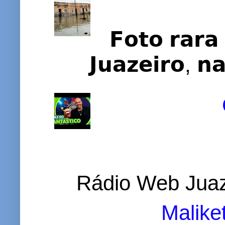
𝗙𝗼𝘁𝗼 𝗿𝗮𝗿𝗮 
𝗝𝘂𝗮𝘇𝗲𝗶𝗿𝗼, 𝗻
Rádio Web Juaz
Malike