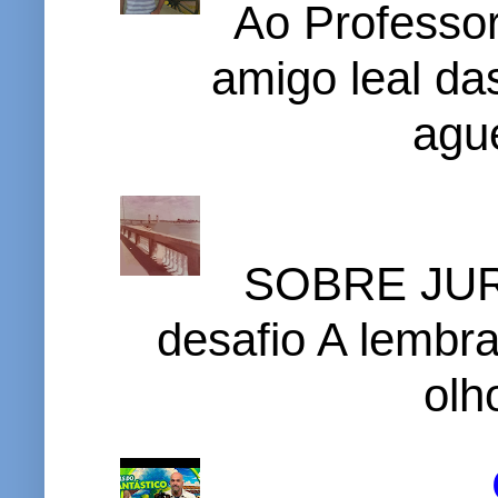
Ao Professor
amigo leal das
ague
SOBRE JURI
desafio A lembr
olh