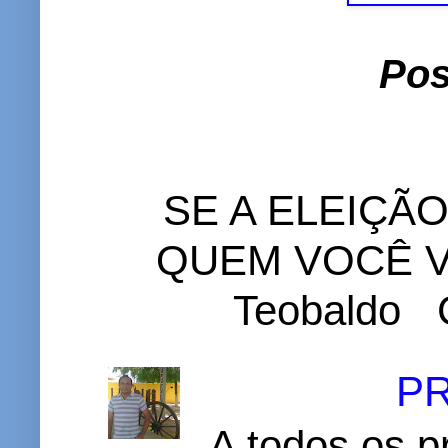
Pos
SE A ELEIÇÃ
QUEM VOCÊ VO
Teobaldo C
P
A todos os p