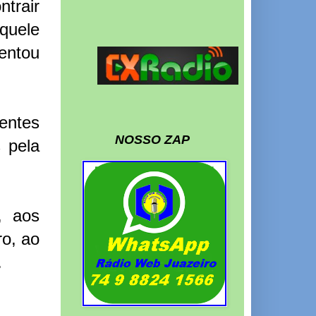
ntrair
quele
entou
entes
NOSSO ZAP
 pela
, aos
o, ao
.