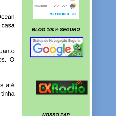
Ocean
 casa
BLOG 100% SEGURO
uanto
os. O
s até
tinha
NOSSO ZAP