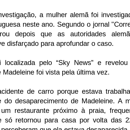
vestigação, a mulher alemã foi investiga
guesa neste ano. Segundo o jornal "Corre
arou depois que as autoridades alem
e disfarçado para aprofundar o caso.
 localizada pelo “Sky News” e revelou
Madeleine foi vista pela última vez.
idente de carro porque estava trabalha
te do desaparecimento de Madeleine. A m
 um restaurante próximo à praia, freque
e só retornou para casa por volta das 2
a perceberam que ela estava desaparecida.