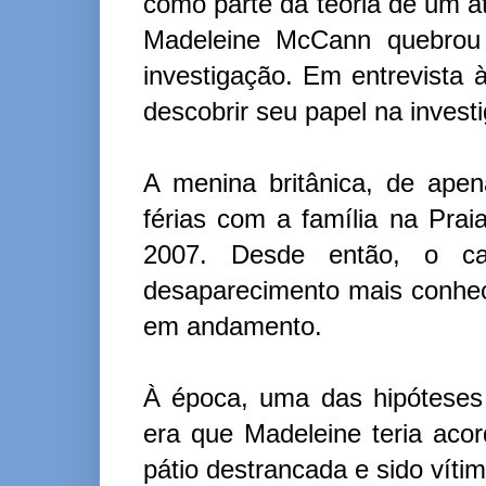
como parte da teoria de um a
Madeleine McCann quebrou 
investigação. Em entrevista 
descobrir seu papel na invest
A menina britânica, de ape
férias com a família na Prai
2007. Desde então, o ca
desaparecimento mais conhec
em andamento.
À época, uma das hipóteses l
era que Madeleine teria aco
pátio destrancada e sido vít