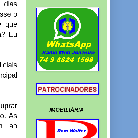
 dias
asse o
e que
a? Eu
ciais
cipal
uprar
IMOBILIÁRIA
o. As
em ao