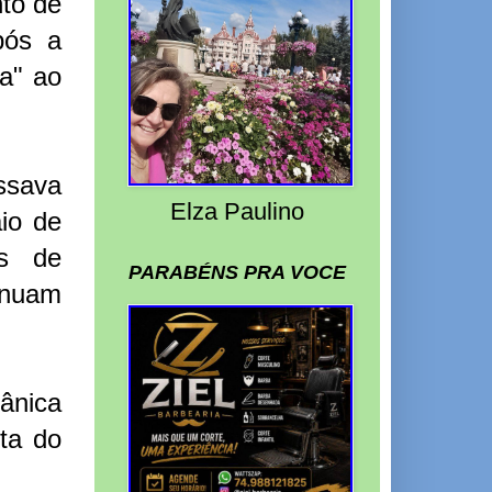
to de
pós a
da" ao
ssava
Elza Paulino
io de
es de
PARABÉNS PRA VOCE
inuam
ânica
ta do