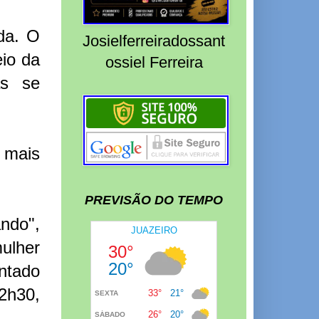
da. O
Josielferreiradossant
io da
ossiel Ferreira
ãs se
 mais
PREVISÃO DO TEMPO
ndo",
ulher
ntado
2h30,