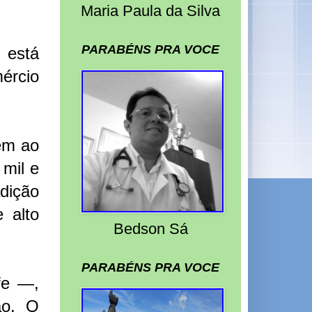
Maria Paula da Silva
PARABÉNS PRA VOCE
 está
ércio
em ao
mil e
adição
 alto
Bedson Sá
PARABÉNS PRA VOCE
fe —,
ão. O