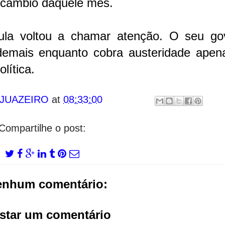
o câmbio daquele mês.
Lula voltou a chamar atenção. O seu go
r demais enquanto cobra austeridade apen
lítica.
 JUAZEIRO
at
08:33:00
Compartilhe o post:
enhum comentário:
star um comentário