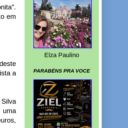
ita”.
nto em
Elza Paulino
deste
PARABÉNS PRA VOCE
ista a
 Silva
e uma
euros,