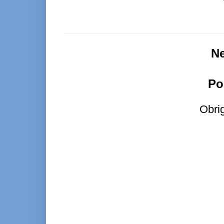
N
Po
Obri