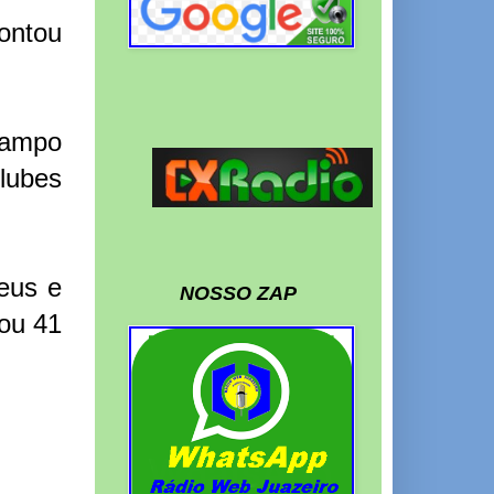
ontou
campo
clubes
eus e
NOSSO ZAP
gou 41