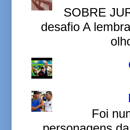
SOBRE JURI
desafio A lembr
olh
Foi nu
personagens da