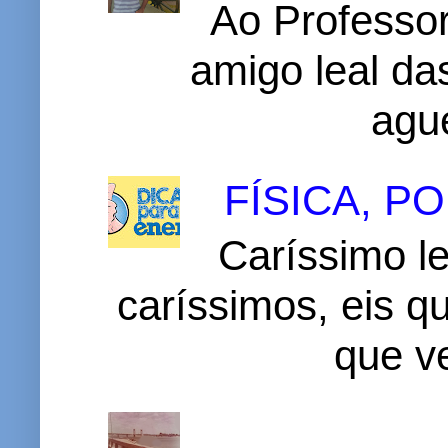
Ao Professor
amigo leal das
ague
FÍSICA, 
Caríssimo le
caríssimos, eis 
que v