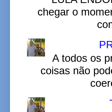
chegar o momen
com
P
A todos os p
coisas não pode
coer