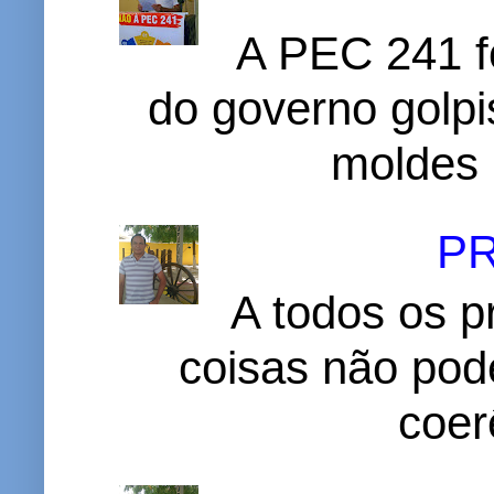
A PEC 241 f
do governo golpi
moldes 
P
A todos os p
coisas não pode
coer