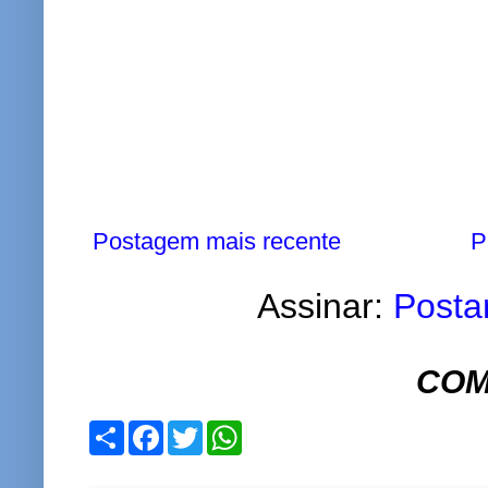
Postagem mais recente
P
Assinar:
Posta
COM
S
F
T
W
h
a
w
h
a
c
i
a
r
e
t
t