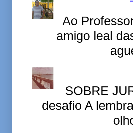
Ao Professor
amigo leal das
ague
SOBRE JURI
desafio A lembr
olh