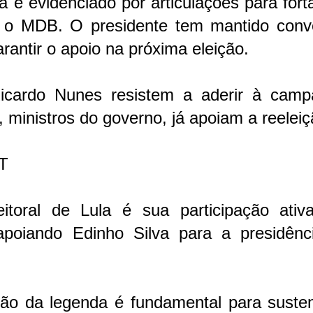
a é evidenciado por articulações para fort
m o MDB. O presidente tem mantido conv
rantir o apoio na próxima eleição.
icardo Nunes resistem a aderir à camp
 ministros do governo, já apoiam a reeleiç
PT
eitoral de Lula é sua participação ativ
apoiando Edinho Silva para a presidênc
ção da legenda é fundamental para susten