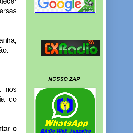
alecer
ersas
anha,
ão.
NOSSO ZAP
a nos
ia do
tar o