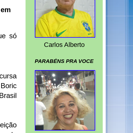
 em
ue só
Carlos Alberto
PARABÉNS PRA VOCE
scursa
Boric
rasil
leição