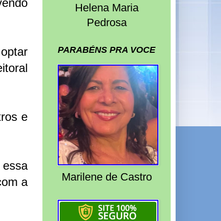
vendo
Helena Maria
Pedrosa
PARABÉNS PRA VOCE
optar
toral
tros e
o essa
Marilene de Castro
com a