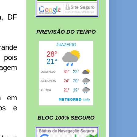
a, DF
PREVISÃO DO TEMPO
rande
 pois
magem
am em
os e
BLOG 100% SEGURO