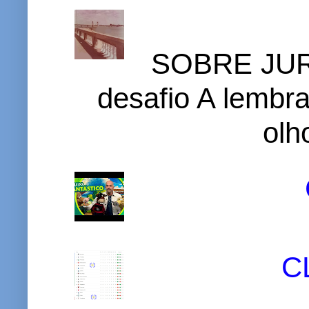
SOBRE JURI
desafio A lembr
olh
C