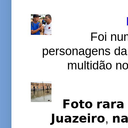
Foi nu
personagens da
multidão no 
𝗙𝗼𝘁𝗼 𝗿𝗮𝗿𝗮 
𝗝𝘂𝗮𝘇𝗲𝗶𝗿𝗼, 𝗻