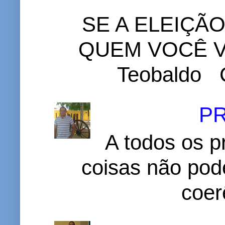
SE A ELEIÇÃ
QUEM VOCÊ VO
Teobaldo C
P
A todos os p
coisas não pode
coer