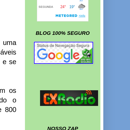
BLOG 100% SEGURO
r uma
sáveis
r e se
om os
ndo o
e 800
NOSSO ZAP