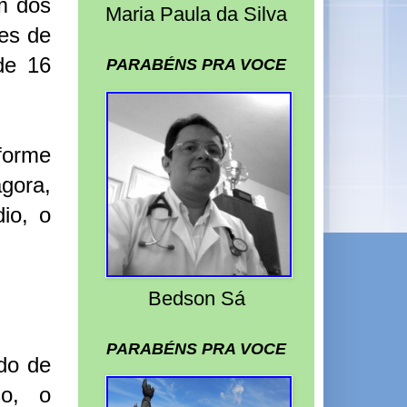
m dos
Maria Paula da Silva
es de
de 16
PARABÉNS PRA VOCE
forme
gora,
io, o
Bedson Sá
PARABÉNS PRA VOCE
rdo de
so, o