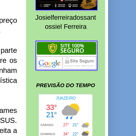
Josielferreiradossant
preço
ossiel Ferreira
.
 parte
re os
enham
stica
PREVISÃO DO TEMPO
xames
o SUS.
eita a