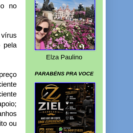
do no
vírus
 pela
Elza Paulino
preço
PARABÉNS PRA VOCE
iente
ciente
apoio;
anhos
to ou