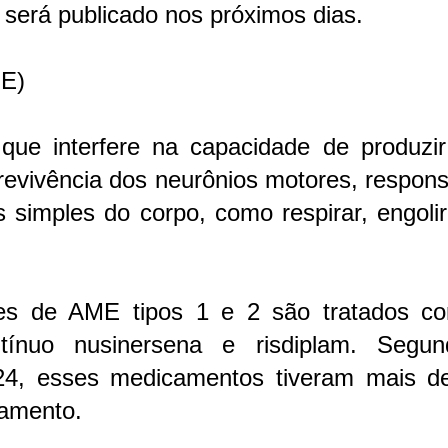
 será publicado nos próximos dias.
ME)
ue interfere na capacidade de produzi
brevivência dos neurônios motores, respon
is simples do corpo, como respirar, engoli
tes de AME tipos 1 e 2 são tratados c
ínuo nusinersena e risdiplam. Segu
24, esses medicamentos tiveram mais d
tamento.